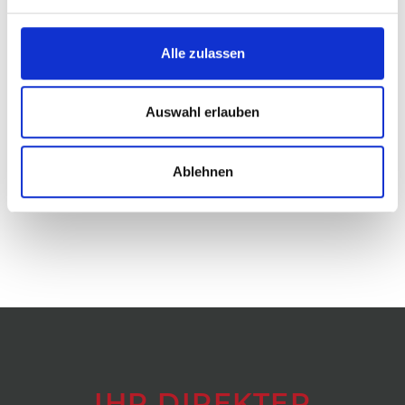
Waldbewirtschaftung. Holz- und Papierprodukte
mit diesen Siegeln stammen aus ökologisch,
ökonomisch und sozial nachhaltiger
Alle zulassen
Waldbewirtschaftung.
Auswahl erlauben
Gerne helfen wir Ihnen mit einem passenden
Angebot für Ihren Bedarf.
Sprechen Sie uns an.
Ablehnen
IHR DIREKTER