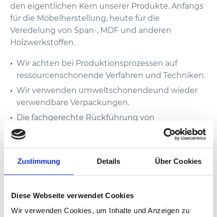
den eigentlichen Kern unserer Produkte. Anfangs
für die Möbelherstellung, heute für die
Veredelung von Span-, MDF und anderen
Holzwerkstoffen.
Wir achten bei Produktionsprozessen auf
ressourcenschonende Verfahren und Techniken.
Wir verwenden umweltschonendeund wieder
verwendbare Verpackungen.
Die fachgerechte Rückführung von
Produktionsresten und entstehenden Abfällen
in ökologische Recyclingkreisläufe,
energiesparendes und umweltbewusstes
Zustimmung
Details
Über Cookies
Verhalten der Mitarbeiter in allen Bereichen sind
für uns selbstverständlich.
Für unsere Produktion und Verwaltung
Diese Webseite verwendet Cookies
verwenden wir zu 100% zertifizierten Öko-Strom.
Wir verwenden Cookies, um Inhalte und Anzeigen zu