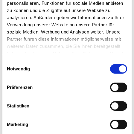
personalisieren, Funktionen für soziale Medien anbieten
zu können und die Zugriffe auf unsere Website zu
analysieren. Außerdem geben wir Informationen zu Ihrer
®
FSC
– UND PEFC-
Verwendung unserer Website an unsere Partner für
soziale Medien, Werbung und Analysen weiter. Unsere
ZERTIFIZIERT
Partner führen diese Informationen möglicherweise mit
weiteren Daten zusammen, die Sie ihnen bereitgestellt
haben oder die sie im Rahmen Ihrer Nutzung der Dienste
gesammelt haben.
Immer mehr Bauherren achten in Ihren
Einwilligungsauswahl
Notwendig
Bauvorhaben auf nachhaltige Produkte.
Produkte aus Holz bzw. Holzwerkstoffen sind
vielseitig einsetzbar und haben eine lange
Präferenzen
Lebensdauer.
®
Seit dem Jahr 2019 sind wir FSC
zertifiziert – seit
Statistiken
April 2024 nun auch PEFC zertifiziert.
®
DAS PEFC-Siegel steht – wie auch das FSC
Siegel
– für ein transparentes und unabhängiges System
Marketing
zur Sicherstellung einer nachhaltigen