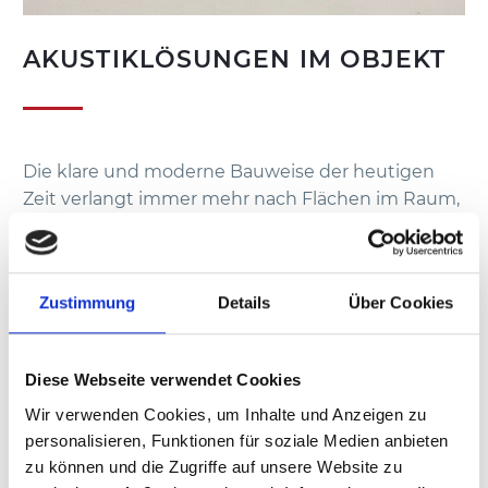
AKUSTIKLÖSUNGEN IM OBJEKT
Die klare und moderne Bauweise der heutigen
Zeit verlangt immer mehr nach Flächen im Raum,
die gezielt Einfluss auf die Raumakustik nehmen.
Diese sollen sich entweder in Design und Optik
perfekt in die vorhandene Architektur einfügen
Zustimmung
Details
Über Cookies
oder einen klaren Kontrast zu ihr darstellen.
LEITOPAL Silent Wall sind akustisch wirksame
Paneele auf einem Träger aus 10 mm starkem,
Diese Webseite verwendet Cookies
hochwertigem PET Vlies. Hierauf sind Leisten aus
Wir verwenden Cookies, um Inhalte und Anzeigen zu
12 mm MDF Platten mit Beschichtung Ihrer Wahl
personalisieren, Funktionen für soziale Medien anbieten
aufgebracht. Diese Paneele sind in
zu können und die Zugriffe auf unsere Website zu
unterschiedlichen Abmessungen erhältlich oder